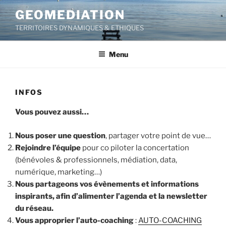
Skip
GEOMEDIATION
to
TERRITOIRES DYNAMIQUES & ETHIQUES
content
Menu
INFOS
Vous pouvez aussi…
Nous poser une question
, partager votre point de vue…
Rejoindre l’équipe
pour co piloter la concertation
(bénévoles & professionnels, médiation, data,
numérique, marketing…)
Nous partageons vos évènements et informations
inspirants, afin d’alimenter l’agenda et la newsletter
du réseau.
Vous approprier l’auto-coaching
:
AUTO-COACHING